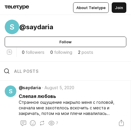
About Teletype
Join
S
@saydaria
Follow
0
followers
0
following
2
posts
ALL POSTS
@saydaria
August 5, 2020
S
Слепая любовь
Странное ощущение накрыло меня с головой,
сначала мне захотелось вскочить с места и
закричать, потом на мои плечи навалилась
невероятная усталость. Полная внутренняя
7
опустошенность, когда смотришь в одну точку не
моргая и мир ,словно останавливает своё