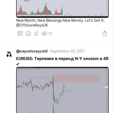
New Month. New Blessings.New Money. Let’s Get It.
@OffshoreKeysUK
10
@saysoloveycold
September 23, 2021
EURUSD. Терпение в период N-Y session и 4R
✔