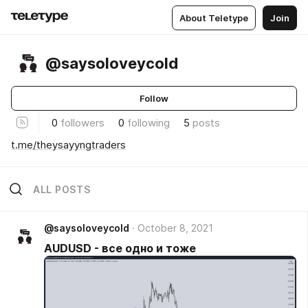
About Teletype
Join
@saysoloveycold
Follow
0
followers
0
following
5
posts
t.me/theysayyngtraders
ALL POSTS
@saysoloveycold
October 8, 2021
AUDUSD - все одно и тоже