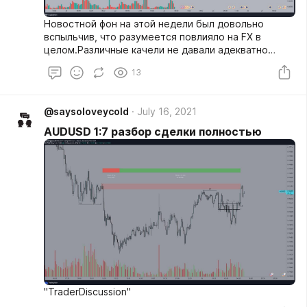
Новостной фон на этой недели был довольно
вспыльчив, что разумеется повлияло на FX в
целом.Различные качели не давали адекватно
посмотреть на рынок и отметить примерный POI, к
13
которому цена сможет сделать мувент.Среда/
четверг/пятница пожалуй одни из лучших дней по
выбору возможностей открыть позицию на Fx.Мне
@saysoloveycold
July 16, 2021
очень хотелось попасть в тайминг N-Y session,
следовательно в этот промежуток времени стоило
AUDUSD 1:7 разбор сделки полностью
искать вход.
"TraderDiscussion"