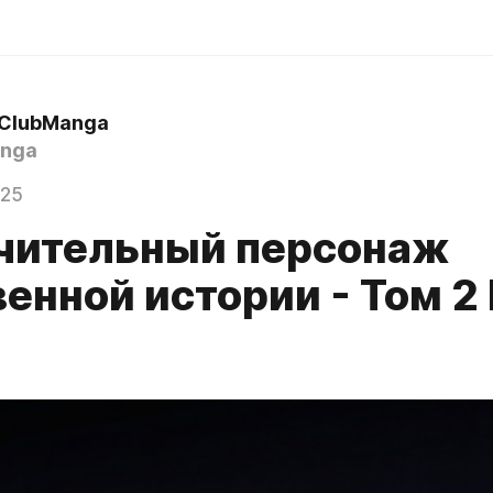
 ClubManga
nga
025
чительный персонаж
енной истории - Том 2