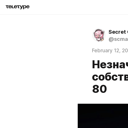
Secret
@scma
February 12, 2
Незна
собств
80