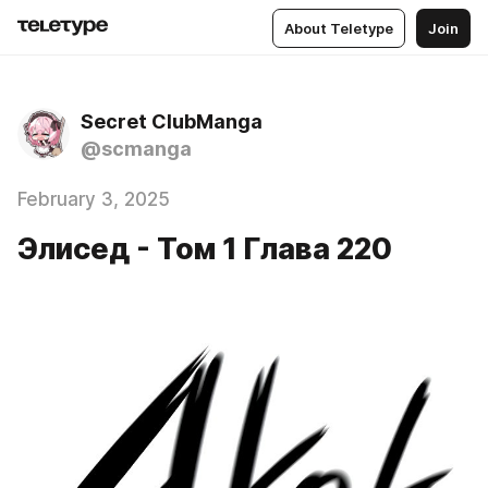
About Teletype
Join
Secret ClubManga
@scmanga
February 3, 2025
Элисед - Том 1 Глава 220