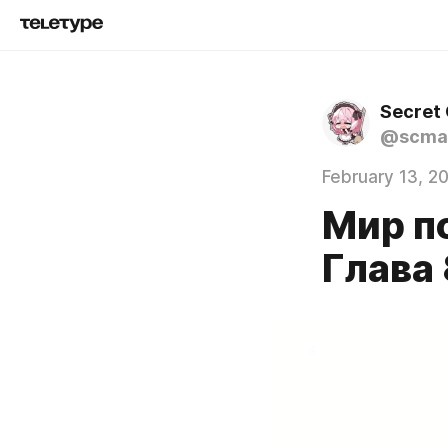
Secret
@scma
February 13, 2
Мир п
Глава