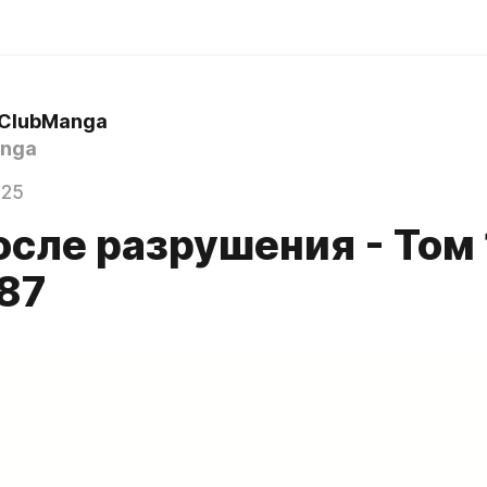
 ClubManga
nga
025
осле разрушения - Том 
 87