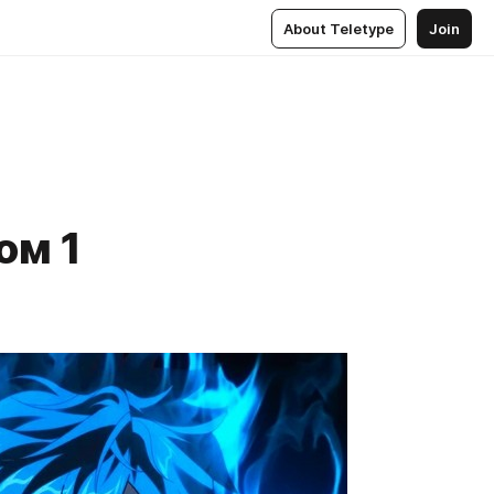
About Teletype
Join
ом 1