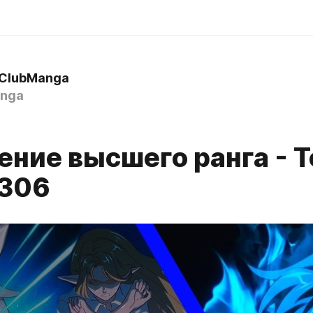
 ClubManga
nga
ние высшего ранга - Т
 306