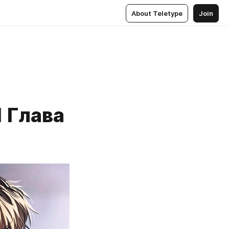
About Teletype
Join
 Глава