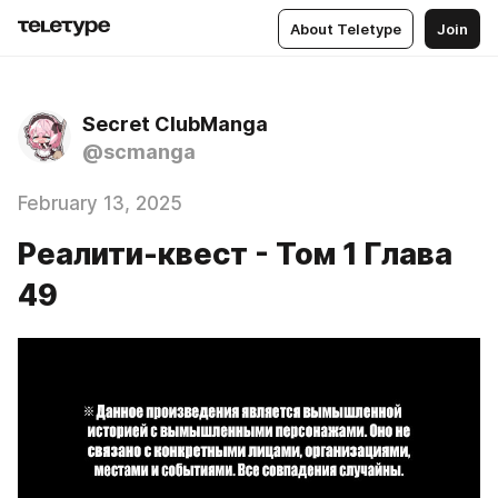
About Teletype
Join
Secret ClubManga
@scmanga
February 13, 2025
Реалити-квест - Том 1 Глава
49