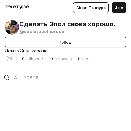
About Teletype
Join
Сделать Эпол снова хорошо.
@sdelatepolhoroso
Follow
Делаю Эпол хорошо.
0
followers
0
following
0
posts
ALL POSTS