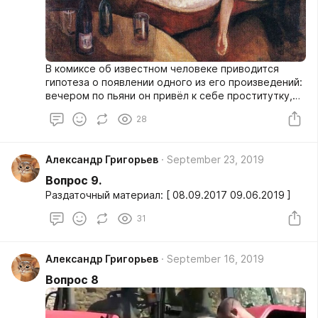
В комиксе об известном человеке приводится
гипотеза о появлении одного из его произведений:
вечером по пьяни он привёл к себе проститутку,
они занялиcь сексом и уснули, а ПРОПУСК возник
28
замысел ПРОПУСК. Заполните любой из пропусков
тремя словами.
Александр Григорьев
September 23, 2019
Вопрос 9.
Раздаточный материал: [ 08.09.2017 09.06.2019 ]
31
Александр Григорьев
September 16, 2019
Вопрос 8