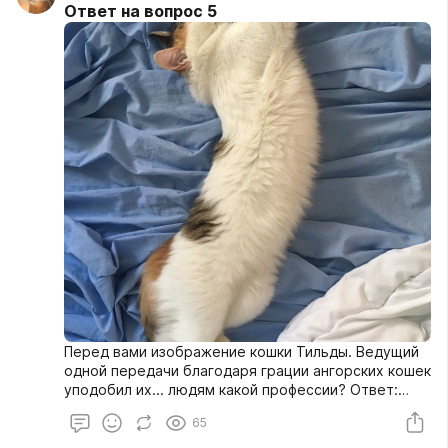
Ответ на вопрос 5
Перед вами изображение кошки Тильды. Ведущий
одной передачи благодаря грации ангорских кошек
уподобил их... людям какой профессии? Ответ:
балерина Комментарий: как это часто бывает,
65
кого-то грациозного сравнивают с балеринами.
Имя и поза кошки могли на что-то намекнуть.