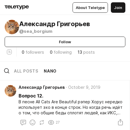
About Teletype
Join
Александр Григорьев
@sea_borgium
Follow
0
followers
0
following
13
posts
ALL POSTS
NANO
Александр Григорьев
October 9, 2019
Вопрос 12.
В песне All Cats Are Beautiful рэпер Хорус нередко
использует эхо в конце строк. Но когда речь идёт
о том, что общие беды сплотят людей, как ИКС,
эха нет. Какое слово мы заменили на ИКС? Ответ:
27
цемент Комментарий: при использовании
характерного эха осталось бы «мент», а это как-то