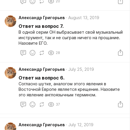
20
русское название. Назовите ИХ. Ответ: скопы
Комментарий: в Античности жители отдельных
регионов видели ограниченное количество хищных
Александр Григорьев
August 13, 2019
птиц. Когда во время миграций птиц они
сталкивались с новыми видами, недолго думая,
Ответ на вопрос 7.
люди решали, что это просто гибриды известных
В одной серии ОН выбрасывает свой музыкальный
видов, которые сами не могут размножаться (как
инструмент, так и не сыграв ничего на прощание.
мулы). Возможно, из-за этого появилось русское
Назовите ЕГО.
название скоп.
28
Александр Григорьев
July 25, 2019
Ответ на вопрос 6.
Согласно шутке, аналогом этого явления в
Восточной Европе является крещение. Назовите
это явление англоязычным термином.
37
Александр Григорьев
July 12, 2019