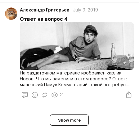
Конечно, Тильда не чистая ангорская.
Александр Григорьев
July 9, 2019
Подозревается, что есть также родство с
турецкими ванами. Но это другая история.
Ответ на вопрос 4
Источник: документальный сериал про кошек
На раздаточном материале изображён карлик
Носов. Что мы заменили в этом вопросе? Ответ:
маленький Памук Комментарий: такой вот ребус.
Источник: https://lithub.com/you-can-never-go-back-
21
on-loving-childrens-books-as-an-adult/
Show more