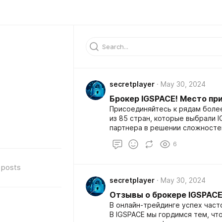
secretplayer
May 30, 2024
Брокер IGSPACE! Место пр
Присоединяйтесь к рядам более
из 85 стран, которые выбрали 
партнера в решении сложносте
образцом надежности и соверш
6
для тех, кто ищет брокера, ко
удовлетворенности клиентов и
posts
secretplayer
May 30, 2024
Отзывы о брокере IGSPACE
В онлайн-трейдинге успех част
В IGSPACE мы гордимся тем, ч