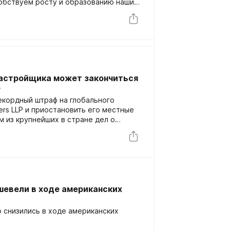
собствуем росту и образованию наших
ть вашему успеху выходит за рамки
ые образовательные программы,
ссионалами, которые помогут вам на
й грамотности и успеху в торговле.
застройщика может закончиться
Р
екордный штраф на глобального
ers LLP и приостановить его местные
м из крупнейших в стране дел о
шет Bloomberg.
шевели в ходе американских
 снизились в ходе американских