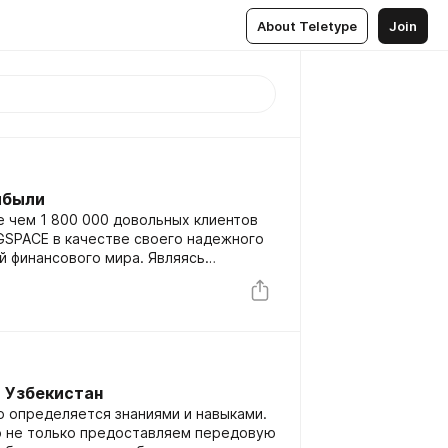
About Teletype
Join
ибыли
 чем 1 800 000 довольных клиентов
IGSPACE в качестве своего надежного
й финансового мира. Являясь
енства, IGSPACE стал нарицательным
торый уделяет приоритетное внимание
 успешным финансовым результатам.
 Узбекистан
о определяется знаниями и навыками.
то не только предоставляем передовую