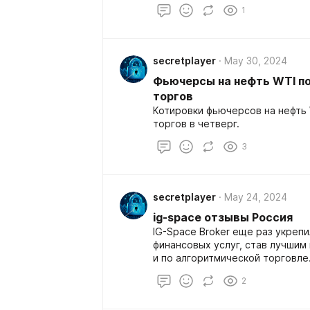
1
secretplayer
May 30, 2024
Фьючерсы на нефть WTI п
торгов
Котировки фьючерсов на нефть 
торгов в четверг.
3
secretplayer
May 24, 2024
ig-space отзывы Россия
IG-Space Broker еще раз укреп
финансовых услуг, став лучшим 
и по алгоритмической торговле
подчеркивает стремление IG-S
2
клиентам исключительную ценн
больше укрепляет его репутац