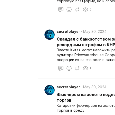
торговую платформу, но и спо
трейдеров. Наша приверженнос
5
цифр; мы презентуем уникальн
разработанные опытными профе
каждом этапе пути к финансово
secretplayer
May 30, 2024
Скандал с банкротством 
рекордным штрафом в КН
Власти Китая могут наложить р
аудитора Pricewaterhouse Coop
операции из-за его роли в одно
финансовом мошенничестве, пи
1
secretplayer
May 30, 2024
Фьючерсы на золото поде
торгов
Котировки фьючерсов на золото
торгов в среду.