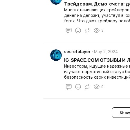
Трейдерам. Демо-счета: д
кого из брокеров форекс самы
Многих начинающих трейдеров
демо-счетов, является ли чест
денег на депозит, участвуя в 
forex. Что дают трейдеру подо
выигрыша и какие цели пресле
3
конкурсы?Ведь ни для кого не с
Конкурсы демо-счетов являютс
в СМИ. 2. Многие трейдеры выс
конкурсов с крупным призовым 
secretplayer
May 2, 2024
Организаторы рейтинга брокеро
портала трейдеров "Биржевой л
IG-SPACE.COM ОТЗЫВЫ И 
кого из брокеров форекс самы
Инвесторы, ищущие надежные 
демо-счетов, является ли чест
изучают нормативный статус б
безопасность своих инвестици
документы IG-Space.com, проли
9
компании и нормативную базу, 
Show