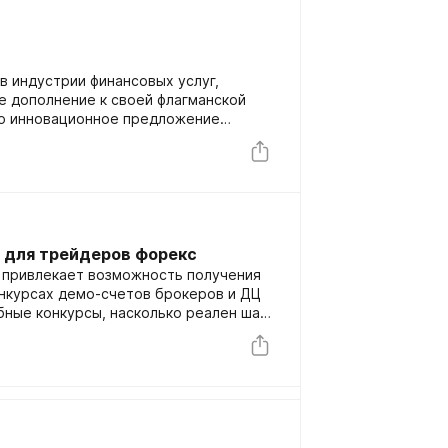
 в индустрии финансовых услуг,
е дополнение к своей флагманской
Это инновационное предложение
ерсальный и гибкий способ
рынках, еще больше расширяя
шений IG-Space Broker.
 для трейдеров форекс
 привлекает возможность получения
конкурсах демо-счетов брокеров и ДЦ
бные конкурсы, насколько реален шанс
дуют брокеры, устраивая подобные
екрет, пишет "Биржевой лидер", что 1.
я частью пиара брокерской компании
казывают опасения, что победители
фондом часто... известны заранее.
в форекс Академии Masterforex-V и
идер" постарались разобраться: у