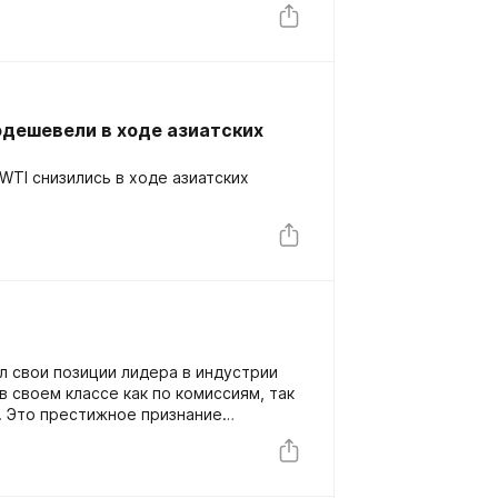
одешевели в ходе азиатских
WTI снизились в ходе азиатских
ил свои позиции лидера в индустрии
в своем классе как по комиссиям, так
. Это престижное признание
pace Broker предоставлять своим
ость и передовые решения, что еще
ию лидера в конкурентном мире