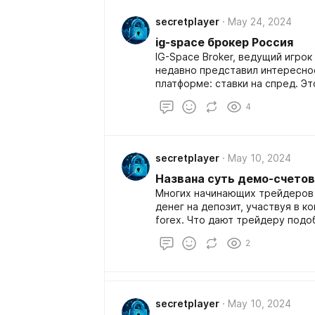
трейдинга.
secretplayer
May 24, 2024
ig-space брокер Россия
IG-Space Broker, ведущий игрок
недавно представил интересно
платформе: ставки на спред. 
предоставляет трейдерам унив
4
спекулировать на финансовых 
комплексный набор торговых ре
secretplayer
May 10, 2024
Названа суть демо-счетов
Многих начинающих трейдеров
денег на депозит, участвуя в 
forex. Что дают трейдеру подо
выигрыша и какие цели пресле
2
конкурсы?Ведь ни для кого не с
Конкурсы демо-счетов являютс
в СМИ. 2. Многие трейдеры выс
конкурсов с крупным призовым 
Организаторы рейтинга брокеро
secretplayer
May 10, 2024
портала трейдеров "Биржевой л