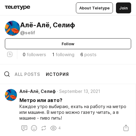
About Teletype
Join
Алë-Алë, Селиф
@selif
Follow
0
followers
1
following
6
posts
ALL POSTS
ИСТОРИЯ
Алë-Алë, Селиф
September 13, 2021
Метро или авто?
Каждое утро выбираю, ехать на работу на метро
или машине. В метро можно газету читать, а в
машине - пиво пить!
4