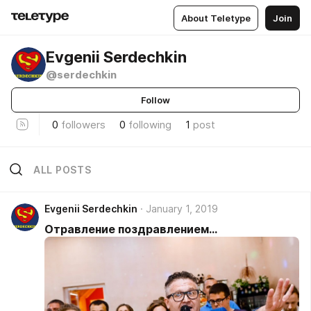
About Teletype
Join
Evgenii Serdechkin
@serdechkin
Follow
0
followers
0
following
1
post
ALL POSTS
Evgenii Serdechkin
January 1, 2019
Отравление поздравлением...