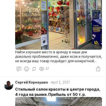
Найти хорошее место в аренду в наши дни
довольно проблематично, даже если и получается,
не всегда ваш товар подойдет для конкретной
точки. Самым лучшим вариантом в наше время,
37
является покупка уже готового бизнеса, в
хорошем месте, с постоянными клиентами,
огромным трафиком и неплохим стабильным
Сергей Корнаушко
April 2, 2021
доходом!
Стильный салон красоты в центре города,
4 года на рынке. Прибыль от 50 т. р.