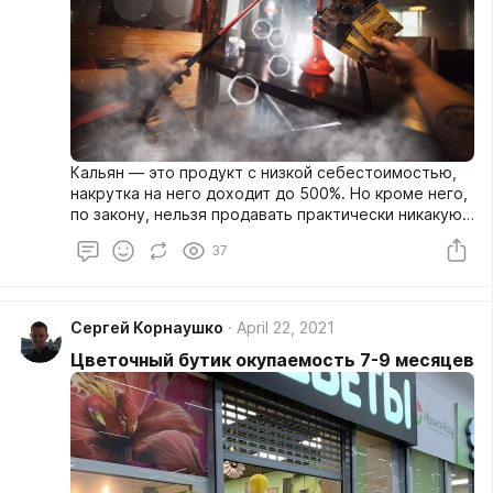
Кальян — это продукт с низкой себестоимостью,
накрутка на него доходит до 500%. Но кроме него,
по закону, нельзя продавать практически никакую
продукцию, а средний чек — относительно
37
небольшой. Поэтому важный показатель — оборот
бизнеса. А с этим у нас все в порядке!
Сергей Корнаушко
April 22, 2021
Цветочный бутик окупаемость 7-9 месяцев