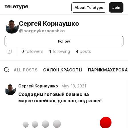
About Teletype
Join
Сергей Корнаушко
@sergeykornaushko
Follow
0
followers
1
following
4
posts
ALL POSTS
САЛОН КРАСОТЫ
ПАРИКМАХЕРСКА
Сергей Корнаушко
May 13, 2021
Создадим готовый бизнес на
маркетплейсах, для вас, под ключ!