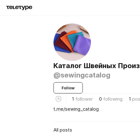
Каталог Швейных Произ
@sewingcatalog
Follow
1
follower
0
following
1
pos
t.me/sewing_catalog
All posts