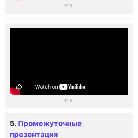
20.01
14.01
5. 
Промежуточные 
презентация