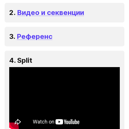
2. 
Видео и секвенции
3. 
Референс
4. Split