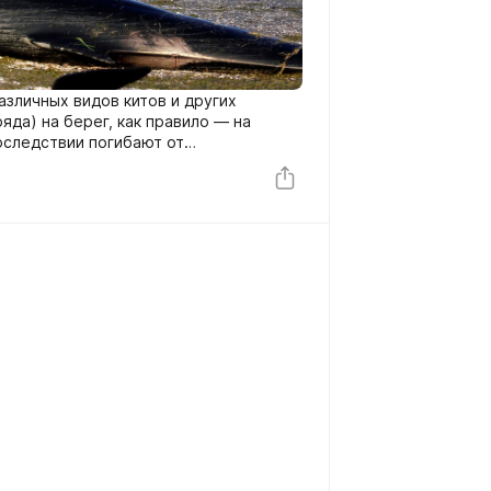
зличных видов китов и других
яда) на берег, как правило — на
оследствии погибают от
 тела под тяжестью собственного
сывается более 2000 китов.