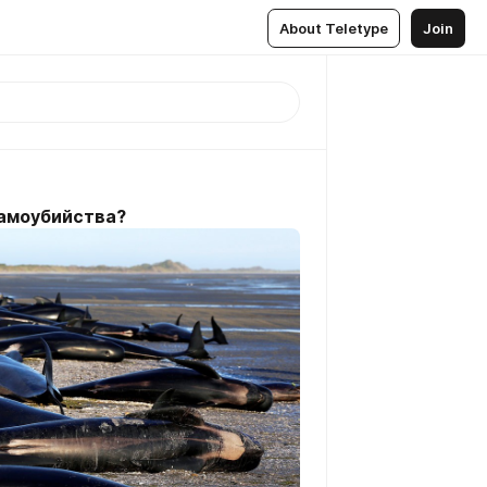
About Teletype
Join
амоубийства?