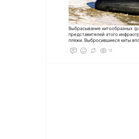
Выбрасывание китообразных (ра
представителей этого инфраотр
пляжи. Выбросившиеся киты вп
обезвоживания или разрушения
12
веса. Ежегодно на берег выбра