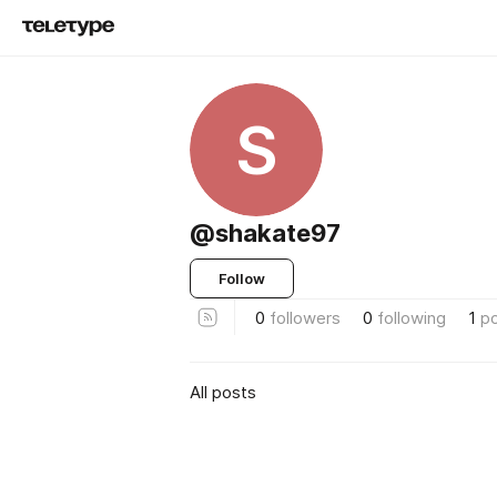
S
@shakate97
Follow
0
followers
0
following
1
p
All posts