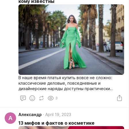
кому известны
улыбаться в ответ.
В наше время платья купить вовсе не сложно:
классические деловые, повседневные и
дизайнерские наряды доступны практически
повсеместно. При желании каждая девушка может
3
собрать уникальный, стильный гардероб. Это,
пожалуй, один из немногих предметов того самого
гардероба, который был востребован во все
Александр
April 19, 2023
времена. Как бы не менялась мода, а красивые
А
платья все равно остаются на пике популярности.
13 мифов и фактов о косметике
Вот только действительно мы знаем о них все?