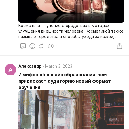
Косметика — учение о средствах и методах
улучшения внешности человека. Косметикой также
называют средства и способы ухода за кожей,
волосами и ногтями, также ротовой полостью,
3
применяемые с целью улучшения внешности
человека, а также вещества, применяемые для
придания свежести и красоты лицу и телу.
Александр
March 3, 2023
А
7 мифов об онлайн образовании: чем
привлекает аудиторию новый формат
обучения