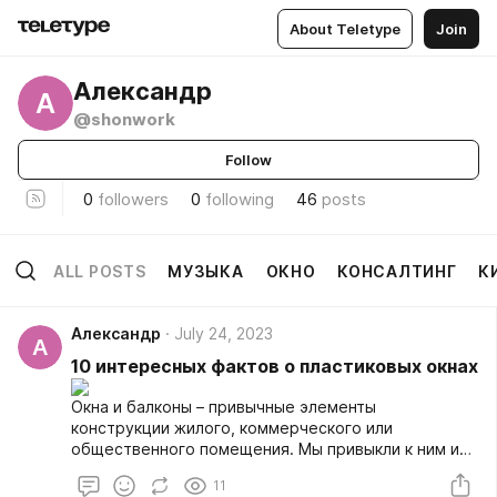
About Teletype
Join
Александр
А
@shonwork
Follow
0
followers
0
following
46
posts
ALL POSTS
МУЗЫКА
ОКНО
КОНСАЛТИНГ
К
Александр
July 24, 2023
А
10 интересных фактов о пластиковых окнах
Окна и балконы – привычные элементы
конструкции жилого, коммерческого или
общественного помещения. Мы привыкли к ним и
воспринимаем как ежедневную будничную деталь.
11
Между тем, и с окнами, и балконами связаны