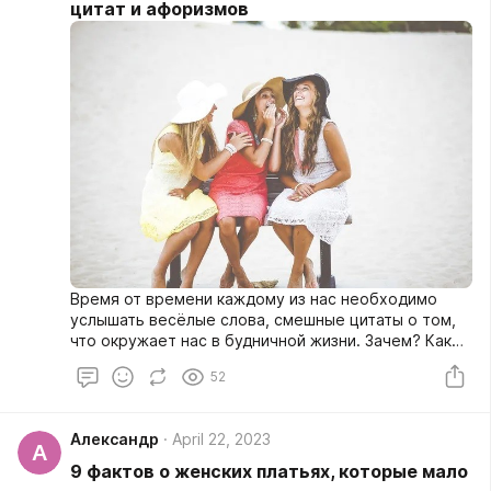
цитат и афоризмов
Время от времени каждому из нас необходимо
услышать весёлые слова, смешные цитаты о том,
что окружает нас в будничной жизни. Зачем? Как
минимум, чтобы ненадолго отвлечься от
52
круговерти дел и событий. Поэтому в поисках
хорошего настроения мы часто ищем смешные
цитаты со смыслом про любовь и дружбу, про
Александр
April 22, 2023
отношения и разлуку, про работу и школу. Даже
А
тихая улыбка после прочтения забавных
9 фактов о женских платьях, которые мало
афоризмов подпитывает нас. И мир тоже начинает