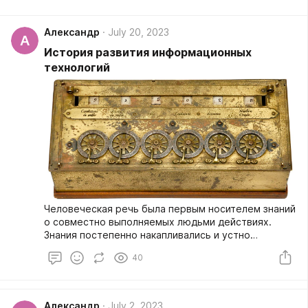
весьма интересные факты.
Александр
July 20, 2023
А
История развития информационных
технологий
Человеческая речь была первым носителем знаний
о совместно выполняемых людьми действиях.
Знания постепенно накапливались и устно
передавались от поколения к поколению. Процесс
40
устных рассказов получил первую
технологическую поддержку с созданием
письменности на разных носителях. Сначала для
письма использовались камень, кость, глина,
Александр
July 2, 2023