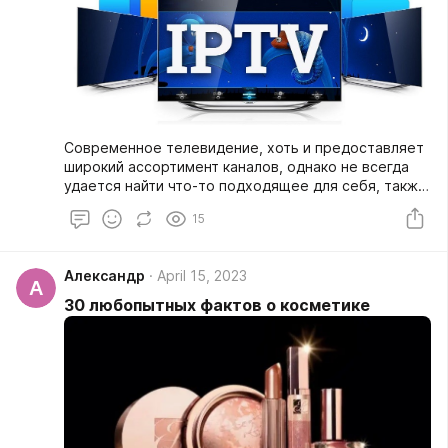
Современное телевидение, хоть и предоставляет
широкий ассортимент каналов, однако не всегда
удается найти что-то подходящее для себя, также
транслироваться передача может в
15
неподходящее для вас время. Разве не было бы
лучше, если бы просмотр телевизора был больше
похож на исследование веб-страниц, чтобы вы
Александр
April 15, 2023
могли выбирать контент самостоятельно. Если
А
интересует такая возможность, то стоит обратить
30 любопытных фактов о косметике
внимание на IPTV, а также узнать, что это такое и
как работает.