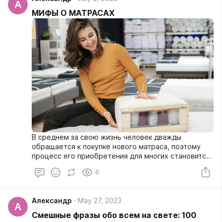
А
папирус, шелк, затем — бумага. Возникновение
МИФЫ О МАТРАСАХ
книгопечатания (середина XVI в.) ускорило темпы
накопления и распространения знаний,
стимулировало развитие наук. Книгопечатание
создало предпосылки роста производительных
сил. Наука позволяла разрабатывать технологии
создания станков и машин.
В среднем за свою жизнь человек дважды
обращается к покупке нового матраса, поэтому
процесс его приобретения для многих становится
«гаданием на кофейной гуще». Мы безоговорочно
6
верим разным советам и поверьям, которые в
большинстве своем оказываются мифами.
Александр
May 27, 2023
А
Смешные фразы обо всем на свете: 100