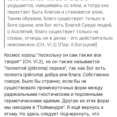
ухудшается, смешиваясь со злом, и тогда оно 
перестает быть благом и становится злом. 
Таким образом, Благо существует только в 
Боге одном, или Бог есть Благой Среди людей, 
о Асклепий, благо существует только на 
словах, отнюдь не в делах - это действительно 
невозможно (CH, VI.3) [Пер. К.Богуцкий]
Космос хорош "поскольку он сам также все 
творит" (CH. VI.2), но он также называется 
"полнотой (pléroma) порока", так как Бог есть 
полнота (pléroma) добра или блага. Собственно 
говоря, было бы странно, если бы не 
существовало промежуточных форм между 
радикальными гностическим и подлинными 
герметическими идеями. Другую из этих форм 
мы находим в "Поймандре". Я ещё вернусь к 
этому. Но здесь следует подчеркнуть, что 