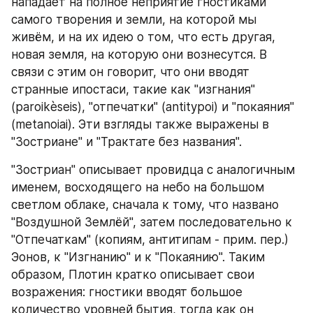
нападает на полное неприятие гностиками 
самого творения и земли, на которой мы 
живём, и на их идею о том, что есть другая, 
новая земля, на которую они вознесутся. В 
связи с этим он говорит, что они вводят 
странные ипостаси, такие как "изгнания" 
(paroikèseis), "отпечатки" (antitypoi) и "покаяния" 
(metanoiai). Эти взгляды также выражены в 
"Зостриане" и "Трактате без названия". 
"Зостриан" описывает провидца с аналогичным 
именем, восходящего на небо на большом 
светлом облаке, сначала к тому, что названо 
"Воздушной Землёй", затем последовательно к 
"Отпечаткам" (копиям, антитипам - прим. пер.) 
Эонов, к "Изгнанию" и к "Покаянию". Таким 
образом, Плотин кратко описывает свои 
возражения: гностики вводят большое 
количество уровней бытия, тогда как он 