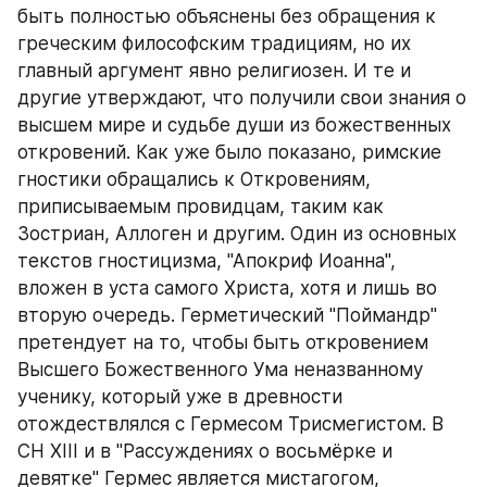
быть полностью объяснены без обращения к 
греческим философским традициям, но их 
главный аргумент явно религиозен. И те и 
другие утверждают, что получили свои знания о 
высшем мире и судьбе души из божественных 
откровений. Как уже было показано, римские 
гностики обращались к Откровениям, 
приписываемым провидцам, таким как 
Зостриан, Аллоген и другим. Один из основных 
текстов гностицизма, "Апокриф Иоанна", 
вложен в уста самого Христа, хотя и лишь во 
вторую очередь. Герметический "Поймандр" 
претендует на то, чтобы быть откровением 
Высшего Божественного Ума неназванному 
ученику, который уже в древности 
отождествлялся с Гермесом Трисмегистом. В 
СН XIII и в "Рассуждениях о восьмёрке и 
девятке" Гермес является мистагогом, 