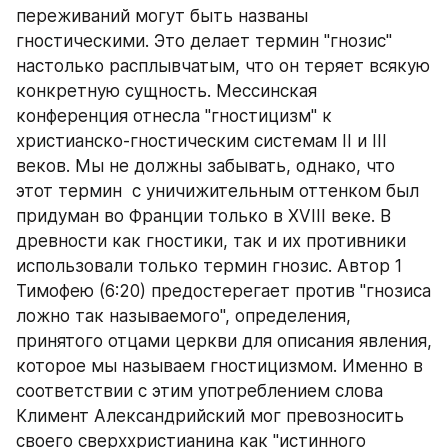
переживаний могут быть названы 
гностическими. Это делает термин "гнозис" 
настолько расплывчатым, что он теряет всякую 
конкретную сущность. Мессинская 
конференция отнесла "гностицизм" к 
христианско-гностическим системам II и III 
веков. Мы не должны забывать, однако, что 
этот термин  с уничижительным оттенком был 
придуман во Франции только в XVIII веке. В 
древности как гностики, так и их противники 
использовали только термин гнозис. Автор 1 
Тимофею (6:20) предостерегает против "гнозиса 
ложно так называемого", определения, 
принятого отцами церкви для описания явления, 
которое мы называем гностицизмом. Именно в 
соответствии с этим употреблением слова 
Климент Александрийский мог превозносить 
своего сверххристианина как "истинного 