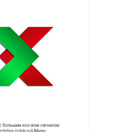
с большим кол-вом сигналов:
:https://clck.ru/UMvmc