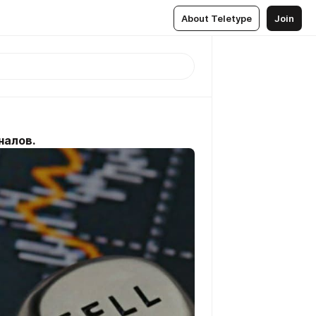
About Teletype
Join
налов.