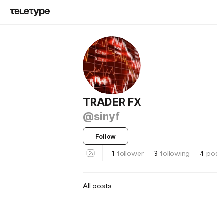
TRADER FX
@sinyf
Follow
1
follower
3
following
4
po
All posts