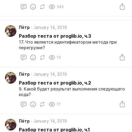
(система управления базами данных) используется
343
утилита Management Studio. И понадобилось её
установить в отсутствии интернета. Процесс при
определённых знаниях несложный, но я на него
потратил пару часов. Поэтому делюсь
Пётр
January 14, 2019
полученными навыками.
Разбор теста от proglib.io, ч.3
17. Что является идентификатором метода при
перегрузке?
13
Пётр
January 14, 2019
Разбор теста от proglib.io, ч.2
9. Какой будет результат выполнения следующего
кода?
17
Пётр
January 14, 2019
Разбор теста от proglib.io, ч.1