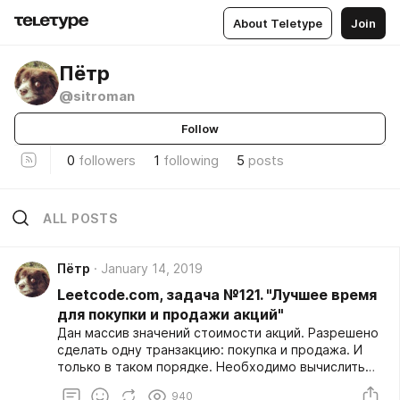
About Teletype
Join
Пётр
@sitroman
Follow
0
followers
1
following
5
posts
ALL POSTS
Пётр
January 14, 2019
Leetcode.com, задача №121. "Лучшее время
для покупки и продажи акций"
Дан массив значений стоимости акций. Разрешено
сделать одну транзакцию: покупка и продажа. И
только в таком порядке. Необходимо вычислить
максимальную прибыль, которую можно получить.
940