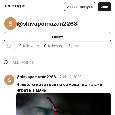
About Teletype
Join
S
@slavapomazan2268
Follow
0
followers
0
following
1
post
ALL POSTS
@slavapomazan2268
April 11, 2019
S
Я люблю кататься на самокате а также
играть в мячь