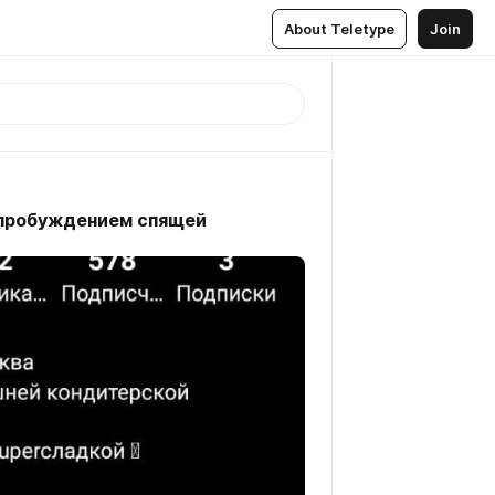
About Teletype
Join
 пробуждением спящей