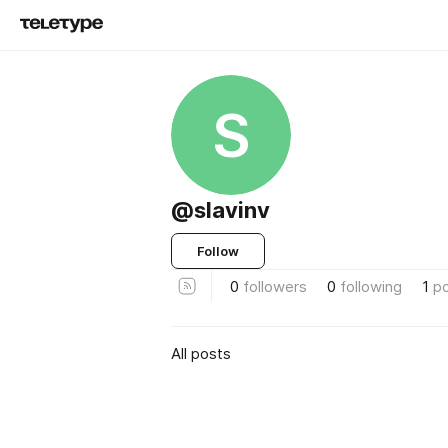
S
@slavinv
Follow
0
followers
0
following
1
p
All posts