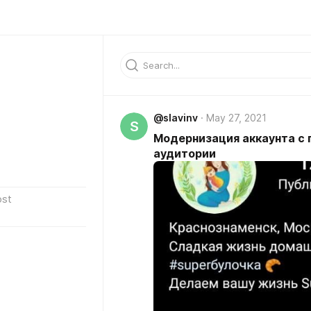
@slavinv
May 27, 2021
S
Модернизация аккаунта с
аудитории
ost