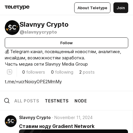
About Teletype
Join
Slavnyy Crypto
@slavnyycrypto
Follow
💰 Telegram канал, посвященный новостям, аналитике,
инсайдам, возможностям заработка.
Часть медиа сети Slavnyy Media Group
0
followers
0
following
2
posts
t.me/+ucrNoioyOPE2MmMy
ALL POSTS
TESTNETS
NODE
Slavnyy Crypto
November 11, 2024
Ставим ноду Gradient Network