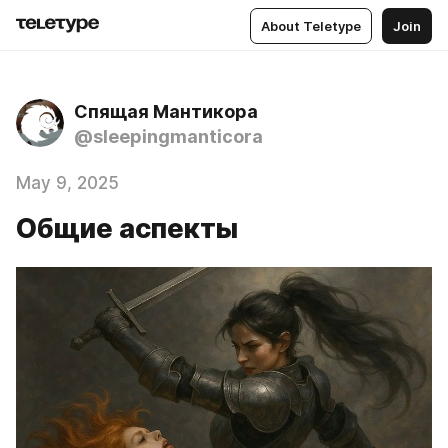
About Teletype
Join
Спящая Мантикора
@sleepingmanticora
May 9, 2025
Общие аспекты