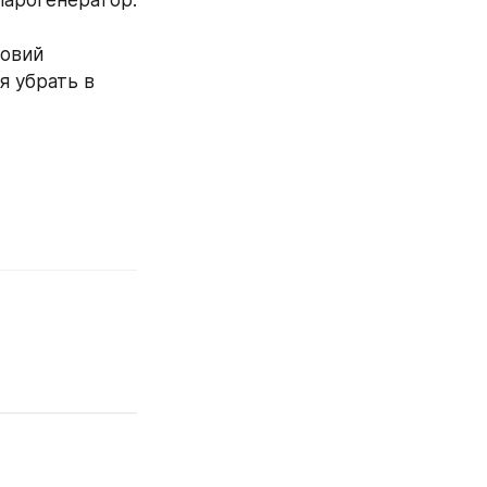
арогенератор. 
овий 
 убрать в 