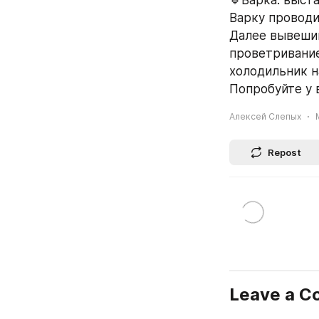
🔹Варка: выст
Варку проводи
Далее вывешив
проветривание
холодильник на
Попробуйте у 
Алексей Слепых
Repost
Leave a 