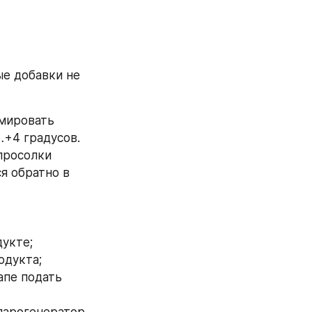
е добавки не 
мировать 
+4 градусов. 
росолки 
 обратно в 
дукте;
одукта;
апе подать 