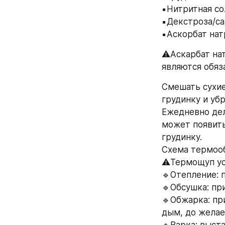
▪️Нитритная сол
▪️Декстроза/сах
▪️Аскорбат натр
⚠️Аскарбат на
являются обяз
Смешать сухие
грудинку и убр
Ежедневно дел
может появить
грудинку. 
Схема термоо
⚠️Термощуп ус
🔹Отепление: п
🔹Обсушка: пр
🔹Обжарка: при
дым, до желае