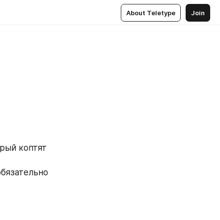
About Teletype
Join
рый коптят 
бязательно 