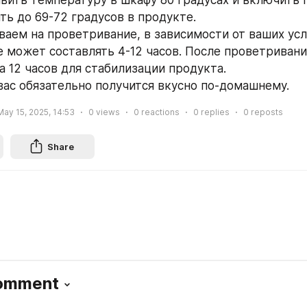
авить температуру в шкафу 80 градусах и включить п
ть до 69-72 градусов в продукте.
аем на проветривание, в зависимости от ваших усл
 может составлять 4-12 часов. После проветривания
 12 часов для стабилизации продукта.  
вас обязательно получится вкусно по-домашнему. 
May 15, 2025, 14:53
0
views
0
reactions
0
replies
0
reposts
Share
Comment