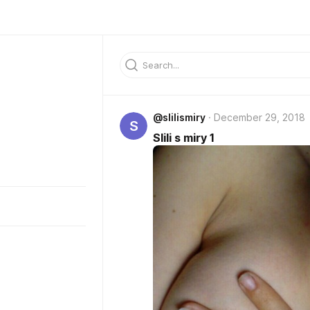
@slilismiry
December 29, 2018
S
Slili s miry 1