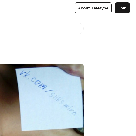
About Teletype
Join