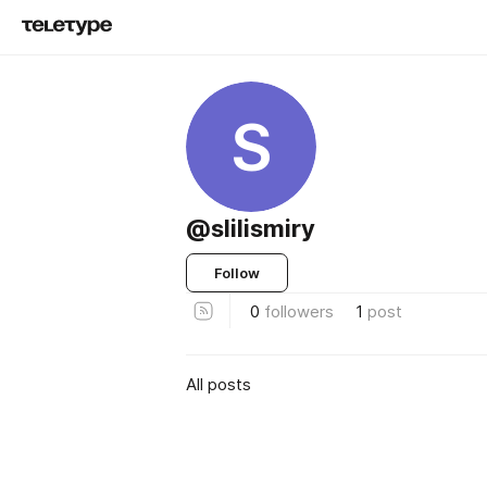
S
@slilismiry
Follow
0
followers
1
post
All posts