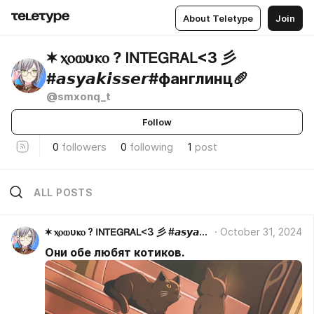
About Teletype
Join
✶ ⲭⲟⲱυⲕⲟ ? 𝖨𝖭𝖳𝖤𝖦𝖱𝖠𝖫<3 彡
#𝙖𝙨𝙮𝙖𝙠𝙞𝙨𝙨𝙚𝙧#фанглинц🥖
@smxonq_t
Follow
0
followers
0
following
1
post
ALL POSTS
✶ ⲭⲟⲱυⲕⲟ ? 𝖨𝖭𝖳𝖤𝖦𝖱𝖠𝖫<3 彡 #𝙖𝙨𝙮𝙖𝙠𝙞𝙨𝙨𝙚𝙧#фанглинц🥖
October 31, 2024
Они обе любят котиков.