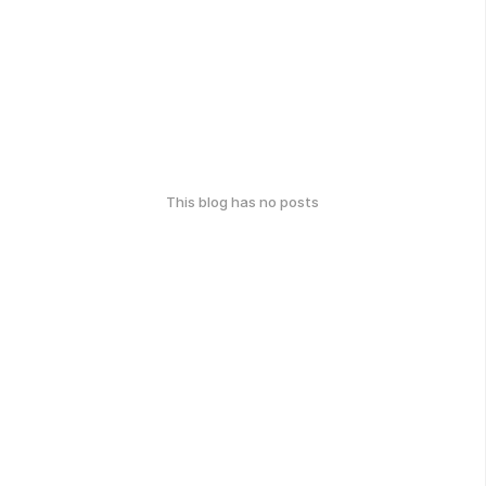
This blog has no posts