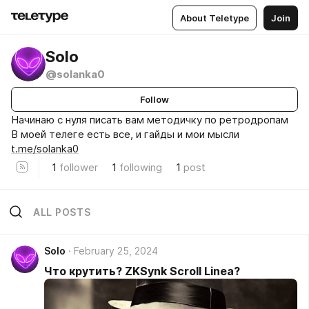
About Teletype
Join
Solo
@solanka0
Follow
Начинаю с нуля писать вам методичку по ретродропам
В моей телеге есть все, и гайды и мои мысли
t.me/solanka0
1
follower
1
following
1
post
ALL POSTS
Solo
February 25, 2024
Что крутить? ZKSynk Scroll Linea?