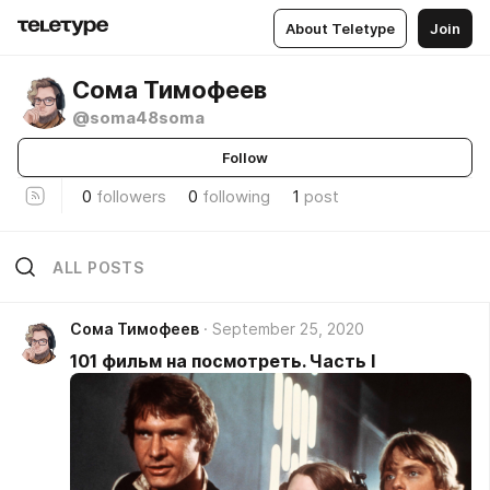
About Teletype
Join
Сома Тимофеев
@soma48soma
Follow
0
followers
0
following
1
post
ALL POSTS
Сома Тимофеев
September 25, 2020
101 фильм на посмотреть. Часть I