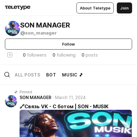
About Teletype
Join
SON MANAGER
@son_manager
Follow
0
followers
0
following
0
posts
ALL POSTS
BOT
MUSIC 🎵
Pinned
SON MANAGER
March 11, 2024
🔗Связь VK - С ботом | SON - MUSIK