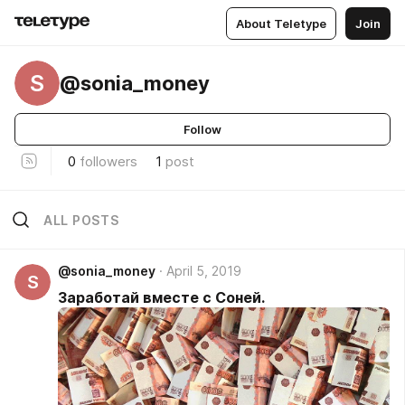
About Teletype
Join
S
@sonia_money
Follow
0
followers
1
post
ALL POSTS
@sonia_money
April 5, 2019
S
Заработай вместе с Соней.