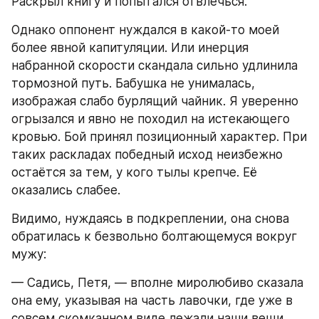
Раскрыл книгу и попытался отвлечься.
Однако оппонент нуждался в какой-то моей 
более явной капитуляции. Или инерция 
набранной скорости скандала сильно удлинила 
тормозной путь. Бабушка не унималась, 
изображая слабо бурлящий чайник. Я уверенно 
огрызался и явно не походил на истекающего 
кровью. Бой принял позиционный характер. При 
таких раскладах победный исход неизбежно 
остаётся за тем, у кого тылы крепче. Её 
оказались слабее.
Видимо, нуждаясь в подкреплении, она снова 
обратилась к безвольно болтающемуся вокруг 
мужу:
— Садись, Петя, — вполне миролюбиво сказала 
она ему, указывая на часть лавочки, где уже в 
совсем скомканном виде лежали наши вещи.