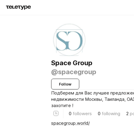
Space Group
@spacegroup
Follow
Подберем для Вас лучшее предложен
недвижимости Москвы, Таиланда, ОАЭ
захотите !
0
followers
0
following
2
p
spacegroup.world/