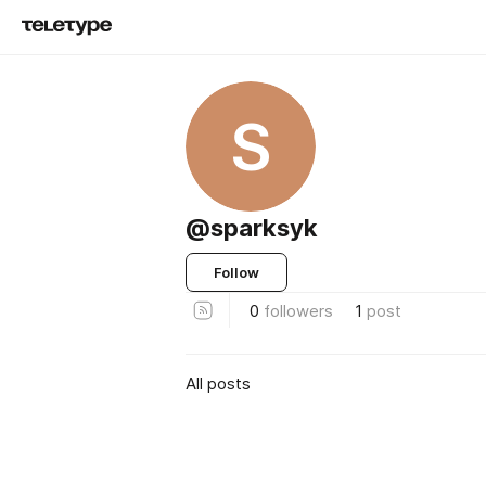
S
@sparksyk
Follow
0
followers
1
post
All posts