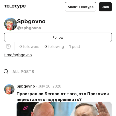
About Teletype
Join
Spbgovno
@spbgovno
Follow
0
followers
0
following
1
post
t.me/spbgovno
ALL POSTS
Spbgovno
July 26, 2020
Проиграл ли Беглов от того, что Пригожин
перестал его поддерживать?