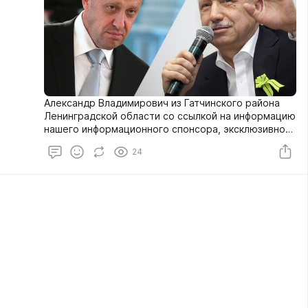
Александр Владимирович из Гатчинского района
Ленинградской области со ссылкой на информацию
нашего информационного спонсора, эксклюзивного
telegram-канала «Белковский», спрашивает о
24
конфликте губернатора Санкт-Петербурга
Александра Беглова с влиятельным бизнесменом,
возможным поваром Владимира Путина Евгением
Пригожиным.