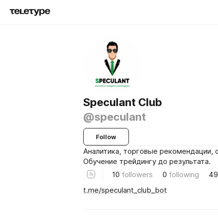
Speculant Club
@speculant
Follow
Аналитика, торговые рекомендации, 
Обучение трейдингу до результата.
10
followers
0
following
49
t.me/speculant_club_bot