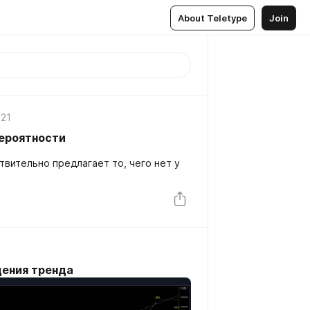
About Teletype
Join
021
вероятности
твительно предлагает то, чего нет у
1
дения тренда