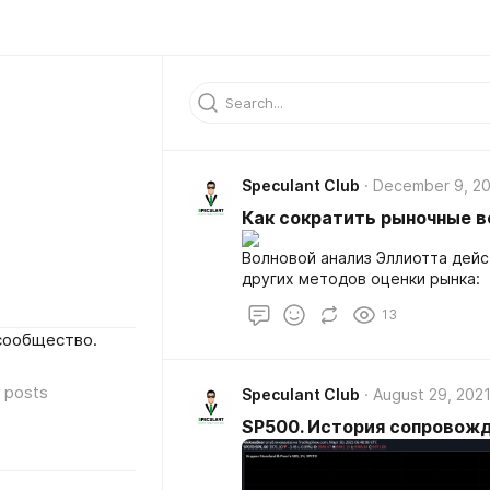
Speculant Club
December 9, 2
Как сократить рыночные 
Волновой анализ Эллиотта дейс
других методов оценки рынка:
13
сообщество.
posts
Speculant Club
August 29, 202
SP500. История сопровож