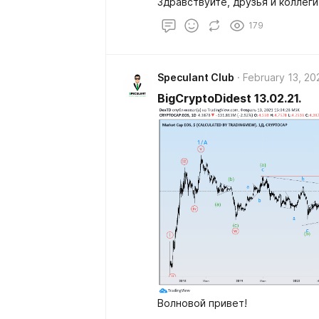
Здравствуйте, друзья и коллеги
179
Speculant Club
February 13, 20
BigCryptoDidest 13.02.21.
Волновой привет!