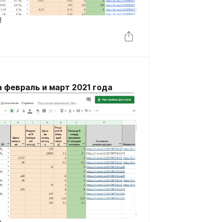
!
а февраль и март 2021 года