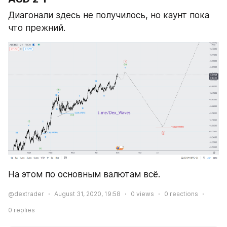
Диагонали здесь не получилось, но каунт пока 
что прежний.
На этом по основным валютам всё. 
@dextrader
August 31, 2020, 19:58
0
views
0
reactions
0
replies