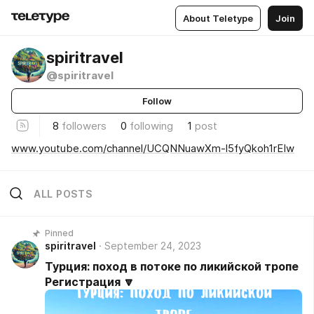
About Teletype
Join
spiritravel
@spiritravel
Follow
8
followers
0
following
1
post
www.youtube.com/channel/UCQNNuawXm-l5fyQkoh1rEIw
ALL POSTS
Pinned
spiritravel
September 24, 2023
Турция: поход в потоке по ликийской тропе
Регистрация 🔽