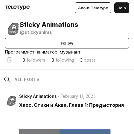
About Teletype
Join
Sticky Animations
@stickyanims
Follow
Программист, аниматор, музыкант.
3
followers
3
following
3
posts
ALL POSTS
Sticky Animations
February 11, 2025
Хаос, Стики и Аква. Глава 1: Предыстория