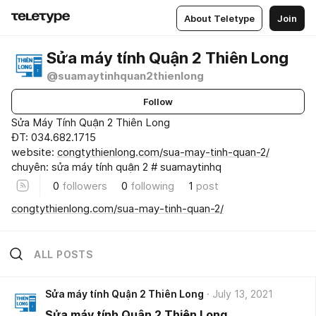
About Teletype
Join
Sửa máy tính Quận 2 Thiên Long
@suamaytinhquan2thienlong
Follow
Sửa Máy Tính Quận 2 Thiên Long
ĐT: 034.682.1715
website:
congtythienlong.com/sua-may-tinh-quan-2/
chuyên: sửa máy tính quận 2 # suamaytinhq
0
followers
0
following
1
post
congtythienlong.com/sua-may-tinh-quan-2/
ALL POSTS
Sửa máy tính Quận 2 Thiên Long
July 13, 2021
Sửa máy tính Quận 2 Thiên Long