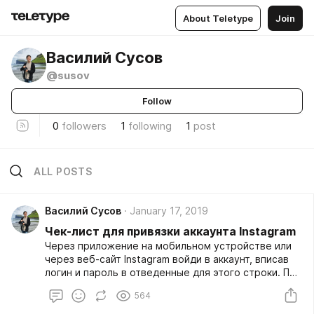
About Teletype
Join
Василий Сусов
@susov
Follow
0
followers
1
following
1
post
ALL POSTS
Василий Сусов
January 17, 2019
Чек-лист для привязки аккаунта Instagram
Через приложение на мобильном устройстве или
через веб-сайт Instagram войди в аккаунт, вписав
логин и пароль в отведенные для этого строки. При
первом входе с незнакомого устройства
564
инстаграм может потребовать подтверждение
входа. Тебе необходимо выслать код