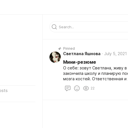
Pinned
Светлана Яшнова
July 5, 2021
Мини-резюме
О себе: зовут Светлана, живу 
закончила школу и планирую по
мозга костей. Ответственная и
соблюдаю дедлайны. Порой быв
22
Цепляева, Игорь Шажко, Андре
osts
(таргет), Полина Ниоли (менедж
Опыт работы (активно): меньше
таргетированной рекламы и SM
рекламы, написание и редактир
оформление визуала, создание 
коммерческого блога. Способна
будущем планирую создавать са