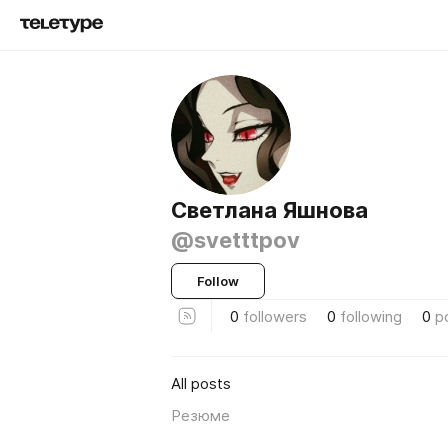
Светлана Яшнова
@svetttpov
Follow
0
followers
0
following
0
p
All posts
Резюме