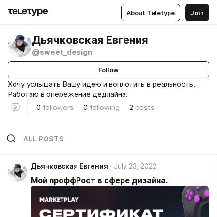
About Teletype
Join
Дьячковская Евгения
@sweet_design
Follow
Хочу услышать Вашу идею и воплотить в реальность.
Работаю в опережение дедлайна.
0
followers
0
following
2
posts
ALL POSTS
Дьячковская Евгения
July 23, 2022
Мой проффРост в сфере дизайна.