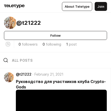
About Teletype
Join
@t21222
Follow
0
followers
0
following
1
post
ALL POSTS
@t21222
February 21, 2021
Руководство для участников клуба Crypto-
Gods