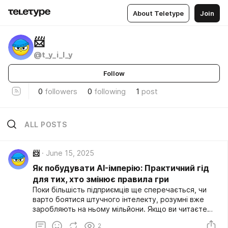
About Teletype
Join
📨
@t_y_i_l_y
Follow
0
followers
0
following
1
post
ALL POSTS
📨
June 15, 2025
Як побудувати AI-імперію: Практичний гід
для тих, хто змінює правила гри
Поки більшість підприємців ще сперечається, чи
варто боятися штучного інтелекту, розумні вже
заробляють на ньому мільйони. Якщо ви читаєте
це, значить, ви з тих, хто не чекає — ви діє. І це
2