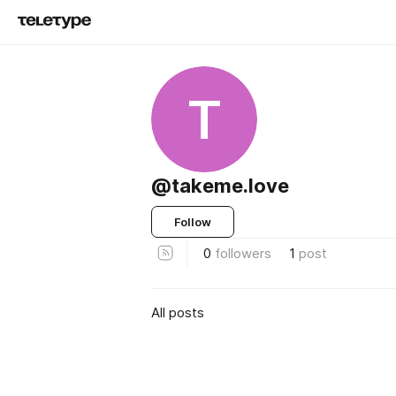
T
@takeme.love
Follow
0
followers
1
post
All posts