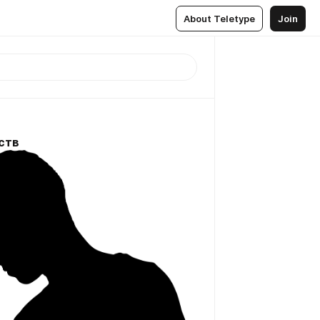
About Teletype
Join
ств