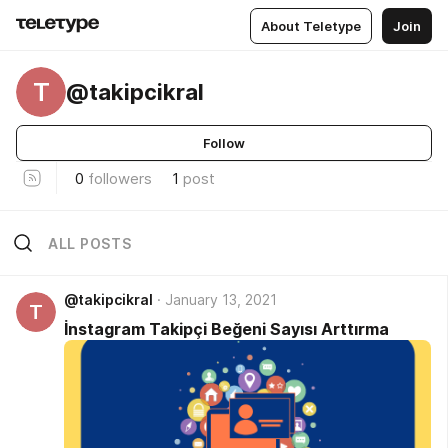
About Teletype
Join
T
@takipcikral
Follow
0
followers
1
post
ALL POSTS
@takipcikral
January 13, 2021
T
İnstagram Takipçi Beğeni Sayısı Arttırma