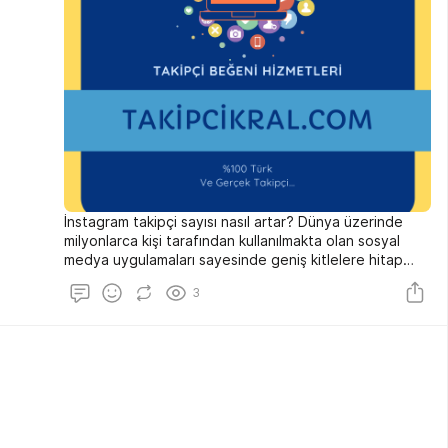
İnstagram takipçi sayısı nasıl artar? Dünya üzerinde
milyonlarca kişi tarafından kullanılmakta olan sosyal
medya uygulamaları sayesinde geniş kitlelere hitap
etmek ve dünyada olan biten her şeyden haberdar
3
olmak mümkündür. Akıllı cihazlarımız sayesinde nerede
olursak olalım, istediğimiz zaman kolaylıkla
gezinebileceğimiz bu uygulamalar içerisinde Instagram
kullanıcı sayısı ile hatırı sayılır bir kitleye hitap
etmektedir.