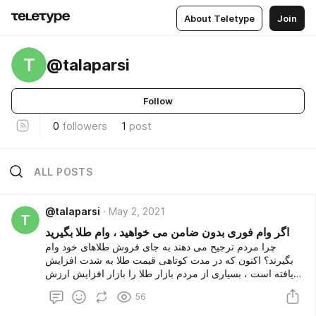
About Teletype
Join
T
@talaparsi
Follow
0
followers
1
post
ALL POSTS
@talaparsi
May 2, 2021
T
اگر وام فوری بدون ضامن می خواهید ، وام طلا بگیرید
چرا مردم ترجیح می دهند به جای فروش طلاهای خود وام
بگیرند؟ اکنون که در مدت کوتاهی قیمت طلا به شدت افزایش
یافته است ، بسیاری از مردم بازار طلا را بازار افزایش ارزش
سرمایه خود می دانند و تمایلی به فروش آن سرمایه ندارند. از
56
طرف دیگر ، برای برخی از افراد علاوه بر ارزش مادی ، طلا
دارای ارزش معنوی نیز می باشد ، زیرا از طرف شخص خاصی